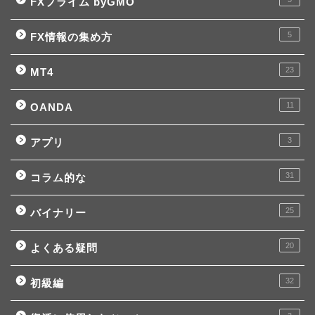
FXプライム byGMO
5
FX情報の集め方
23
MT4
11
OANDA
3
アプリ
31
コラム的な
25
バイナリー
20
よくある疑問
32
初級編