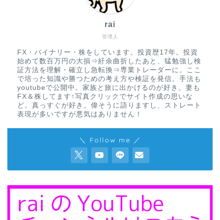
rai
管理人
FX・バイナリー・株をしています。投資歴17年。投資
始めて数百万円の大損⇒紆余曲折したあと、猛勉強し検
証方法を理解・確立し急転換⇒専業トレーダーに。ここ
で培った知識や勝つための考え方や検証を発信。手法も
youtubeで公開中。家族と旅に出かけるのが好き。妻も
FX＆株してます↑写真クリックでサイト作成の思いな
ど。真っすぐが好き。偉そうに語りますし、ストレート
表現が多いですが悪気はありません！
＼ Follow me ／