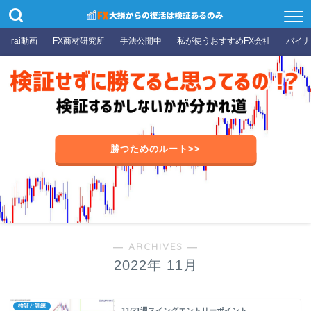
rai動画
FX商材研究所
手法公開中
私が使うおすすめFX会社
バイナ
勝つためのルート>>
― ARCHIVES ―
2022年 11月
検証と訓練
11/21週スイングエントリーポイント