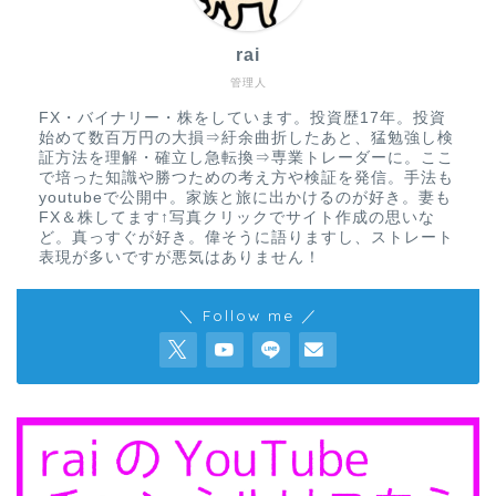
rai
管理人
FX・バイナリー・株をしています。投資歴17年。投資
始めて数百万円の大損⇒紆余曲折したあと、猛勉強し検
証方法を理解・確立し急転換⇒専業トレーダーに。ここ
で培った知識や勝つための考え方や検証を発信。手法も
youtubeで公開中。家族と旅に出かけるのが好き。妻も
FX＆株してます↑写真クリックでサイト作成の思いな
ど。真っすぐが好き。偉そうに語りますし、ストレート
表現が多いですが悪気はありません！
＼ Follow me ／