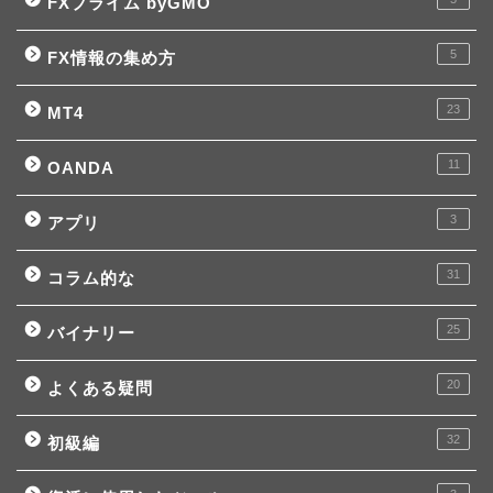
FXプライム byGMO
5
FX情報の集め方
23
MT4
11
OANDA
3
アプリ
31
コラム的な
25
バイナリー
20
よくある疑問
32
初級編