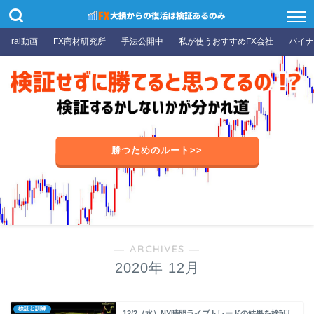
rai動画
FX商材研究所
手法公開中
私が使うおすすめFX会社
バイナ
勝つためのルート>>
― ARCHIVES ―
2020年 12月
検証と訓練
12/2（水）NY時間ライブトレードの結果を検証し