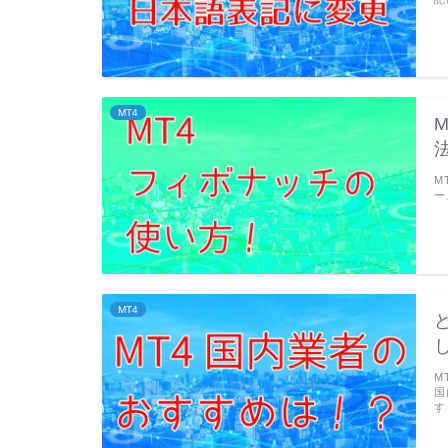
MT4
M
ー
MT4
M
国
す