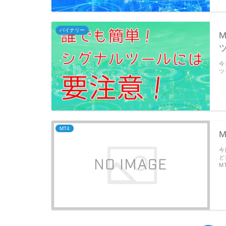
バイナリー
今
ツ
MT4
今
ど
M