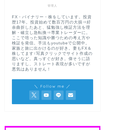
管理人
FX・バイナリー・株をしています。投資
歴17年。投資始めて数百万円の大損⇒紆
余曲折したあと、猛勉強し検証方法を理
解・確立し急転換⇒専業トレーダーに。
ここで培った知識や勝つための考え方や
検証を発信。手法もyoutubeで公開中。
家族と旅に出かけるのが好き。妻もFX＆
株してます↑写真クリックでサイト作成の
思いなど。真っすぐが好き。偉そうに語
りますし、ストレート表現が多いですが
悪気はありません！
＼ Follow me ／