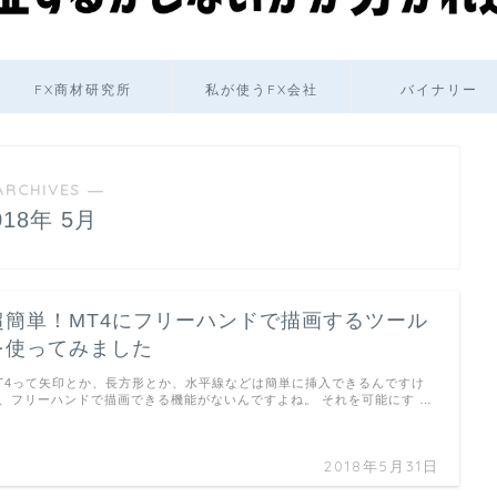
FX商材研究所
私が使うFX会社
バイナリー
ARCHIVES ―
018年 5月
超簡単！MT4にフリーハンドで描画するツール
を使ってみました
T4って矢印とか、長方形とか、水平線などは簡単に挿入できるんですけ
、フリーハンドで描画できる機能がないんですよね。 それを可能にす …
2018年5月31日