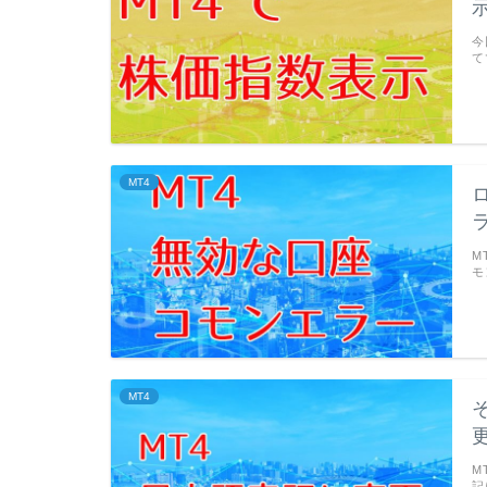
今
て
MT4
M
モ
MT4
M
記