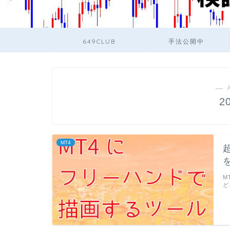
649CLUB
手法公開中
― 
2
MT4
M
ど