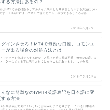
示する方法はあるの？
回はMT4で株価指数をリアルタイム表示したり取引したりする方法につい
です。 FX会社によって取引できるところ、表示できるところがあ …
2018年5月29日
ログインさせろ！MT4で無効な口座、コモンエ
ラーが出る場合の対処方法とは
T4でチャート分析でもするかな～と思った時に回線不通、無効な口座、コ
ンエラーなどと右下に表示されてしまうことがあります。 この対処 …
2018年5月29日
そんなに簡単なの!?MT4英語表記を日本語に変
更する方法
T4が英語表記で見にくいというお話がたまにあります。 これを日本語表
に変えるにはとても簡単なので紹介します。 MT4を日本語表記 …