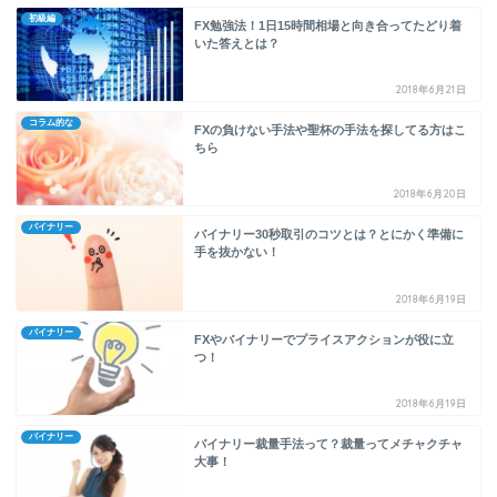
初級編
FX勉強法！1日15時間相場と向き合ってたどり着
いた答えとは？
2018年6月21日
コラム的な
FXの負けない手法や聖杯の手法を探してる方はこ
ちら
2018年6月20日
バイナリー
バイナリー30秒取引のコツとは？とにかく準備に
手を抜かない！
2018年6月19日
バイナリー
FXやバイナリーでプライスアクションが役に立
つ！
2018年6月19日
バイナリー
バイナリー裁量手法って？裁量ってメチャクチャ
大事！