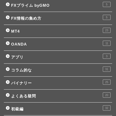
5
FXプライム byGMO
5
FX情報の集め方
23
MT4
11
OANDA
3
アプリ
31
コラム的な
25
バイナリー
20
よくある疑問
32
初級編