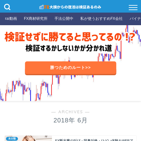
rai動画
FX商材研究所
手法公開中
私が使うおすすめFX会社
バイナ
勝つためのルート>>
― ARCHIVES ―
2018年 6月
未分類
FX断末魔の叫び・阿鼻叫喚・ひどい体験をWEBア