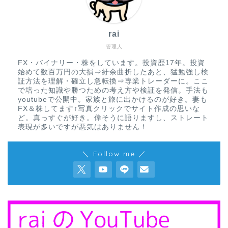
rai
管理人
FX・バイナリー・株をしています。投資歴17年。投資
始めて数百万円の大損⇒紆余曲折したあと、猛勉強し検
証方法を理解・確立し急転換⇒専業トレーダーに。ここ
で培った知識や勝つための考え方や検証を発信。手法も
youtubeで公開中。家族と旅に出かけるのが好き。妻も
FX＆株してます↑写真クリックでサイト作成の思いな
ど。真っすぐが好き。偉そうに語りますし、ストレート
表現が多いですが悪気はありません！
＼ Follow me ／