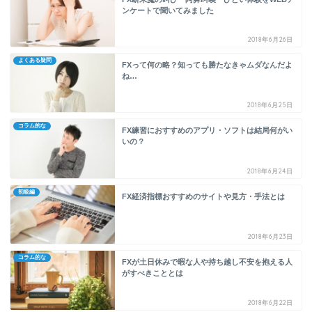
ンケートで聞いてみました
2018年6月26日
よくある疑問
FXって何の略？知っても勝たなきゃムダなんだよ
ね…
2018年6月25日
コラム的な
FX練習におすすめのアプリ・ソフトは結局何がい
いの？
2018年6月24日
初級編
FX経済指標おすすめのサイトや見方・手法とは
2018年6月23日
コラム的な
FXが土日休みで暇な人や持ち越し不安を抱える人
がすべきこととは
2018年6月22日