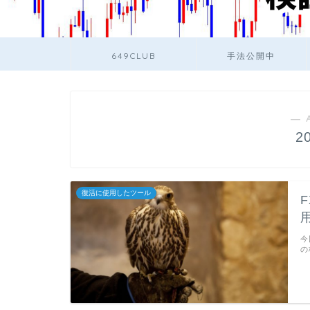
649CLUB
手法公開中
― 
2
復活に使用したツール
今
の