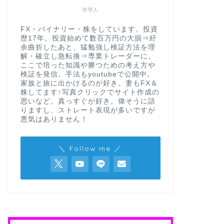
管理人
FX・バイナリー・株をしています。投資
歴17年。投資始めて数百万円の大損⇒紆
余曲折したあと、猛勉強し検証方法を理
解・確立し急転換⇒専業トレーダーに。
ここで培った知識や勝つための考え方や
検証を発信。手法もyoutubeで公開中。
家族と旅に出かけるのが好き。妻もFX＆
株してます↑写真クリックでサイト作成の
思いなど。真っすぐが好き。偉そうに語
りますし、ストレート表現が多いですが
悪気はありません！
＼ Follow me ／