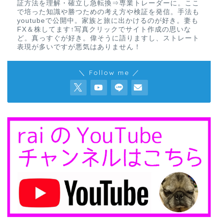
証方法を理解・確立し急転換⇒専業トレーダーに。ここ
で培った知識や勝つための考え方や検証を発信。手法も
youtubeで公開中。家族と旅に出かけるのが好き。妻も
FX＆株してます↑写真クリックでサイト作成の思いな
ど。真っすぐが好き。偉そうに語りますし、ストレート
表現が多いですが悪気はありません！
＼ Follow me ／