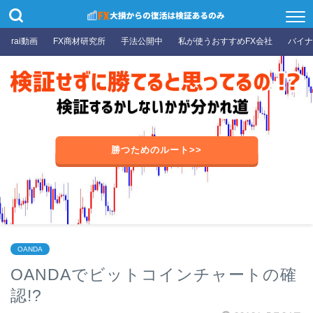
rai動画
FX商材研究所
手法公開中
私が使うおすすめFX会社
バイナ
勝つためのルート>>
OANDA
OANDAでビットコインチャートの確
認!?