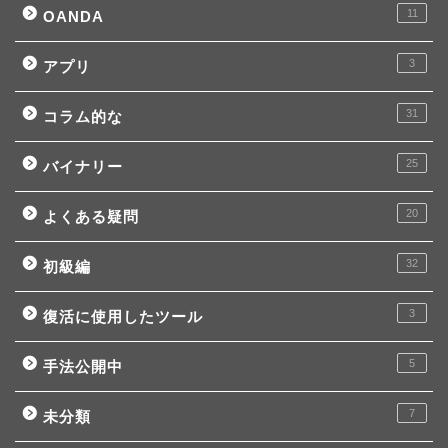
11
OANDA
3
アプリ
31
コラム的な
25
バイナリー
20
よくある疑問
32
初級編
3
復活に使用したツール
5
手法公開中
7
未分類