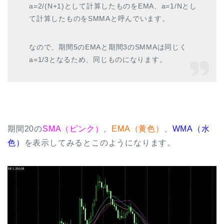
a=2/(N+1)として計算したものをEMA、a=1/Nとし
て計算したものをSMMAと呼んでいます。
なので、期間5のEMAと期間3のSMMAは同じく
a=1/3となるため、同じものになります。
期間20の
SMA（ピンク）
、
EMA（黄色）
、
WMA（水
色）
を表示してみるとこのようになります。