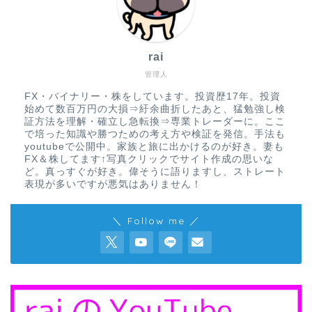
rai
管理人
FX・バイナリー・株をしています。投資歴17年。投資
始めて数百万円の大損⇒紆余曲折したあと、猛勉強し検
証方法を理解・確立し急転換⇒専業トレーダーに。ここ
で培った知識や勝つための考え方や検証を発信。手法も
youtubeで公開中。家族と旅に出かけるのが好き。妻も
FX＆株してます↑写真クリックでサイト作成の思いな
ど。真っすぐが好き。偉そうに語りますし、ストレート
表現が多いですが悪気はありません！
＼ Follow me ／