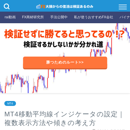
rai動画
FX商材研究所
手法公開中
私が使うおすすめFX会社
バイナ
勝つためのルート>>
MT4
MT4移動平均線インジケータの設定｜
複数表示方法や傾きの考え方