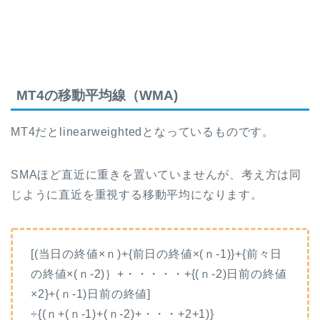
MT4の移動平均線（WMA)
MT4だとlinearweightedとなっているものです。
SMAほど直近に重きを置いていませんが、考え方は同
じように直近を重視する移動平均になります。
[(当日の終値×ｎ)+{前日の終値×(ｎ-1)}+{前々日
の終値×(ｎ-2)｝+・・・・・+{(ｎ-2)日前の終値
×2}+(ｎ-1)日前の終値]
÷{(ｎ+(ｎ-1)+(ｎ-2)+・・・+2+1)}