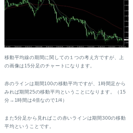
移動平均線の期間に関しての１つの考え方ですが、上
の画像は15分足のチャートになります。
赤のラインは期間100の移動平均ですが、1時間足から
みれば期間25の移動平均ということになります。（15
分→1時間は4倍なので1/4）
また5分足から見ればこの赤いラインは期間300の移動
平均ということです。