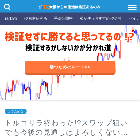
rai動画
FX商材研究所
手法公開中
私が使うおすすめFX会社
バイナ
勝つためのルート>>
コラム的な
トルコリラ終わった!?スワップ狙い
でも今後の見通しはよろしくない…