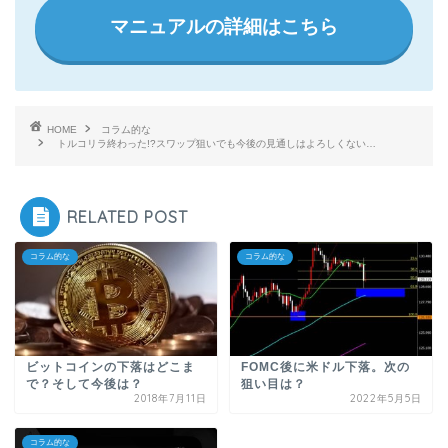
マニュアルの詳細はこちら
HOME
コラム的な
トルコリラ終わった!?スワップ狙いでも今後の見通しはよろしくない…
RELATED POST
コラム的な
コラム的な
ビットコインの下落はどこま
FOMC後に米ドル下落。次の
で？そして今後は？
狙い目は？
2018年7月11日
2022年5月5日
コラム的な