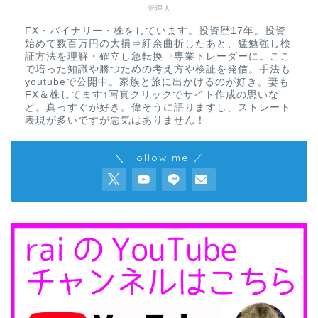
管理人
FX・バイナリー・株をしています。投資歴17年。投資
始めて数百万円の大損⇒紆余曲折したあと、猛勉強し検
証方法を理解・確立し急転換⇒専業トレーダーに。ここ
で培った知識や勝つための考え方や検証を発信。手法も
youtubeで公開中。家族と旅に出かけるのが好き。妻も
FX＆株してます↑写真クリックでサイト作成の思いな
ど。真っすぐが好き。偉そうに語りますし、ストレート
表現が多いですが悪気はありません！
＼ Follow me ／