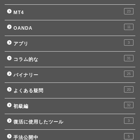
23
MT4
11
OANDA
3
アプリ
31
コラム的な
25
バイナリー
20
よくある疑問
32
初級編
3
復活に使用したツール
5
手法公開中