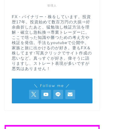
管理人
FX・バイナリー・株をしています。投資
歴17年。投資始めて数百万円の大損⇒紆
余曲折したあと、猛勉強し検証方法を理
解・確立し急転換⇒専業トレーダーに。
ここで培った知識や勝つための考え方や
検証を発信。手法もyoutubeで公開中。
家族と旅に出かけるのが好き。妻もFX＆
株してます↑写真クリックでサイト作成の
思いなど。真っすぐが好き。偉そうに語
りますし、ストレート表現が多いですが
悪気はありません！
＼ Follow me ／