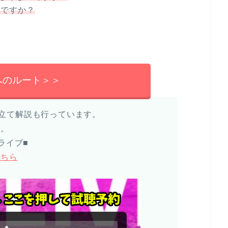
うですか？
へのルート＞＞
や見立て解説も行っています。
い。
ライブ■
こちら