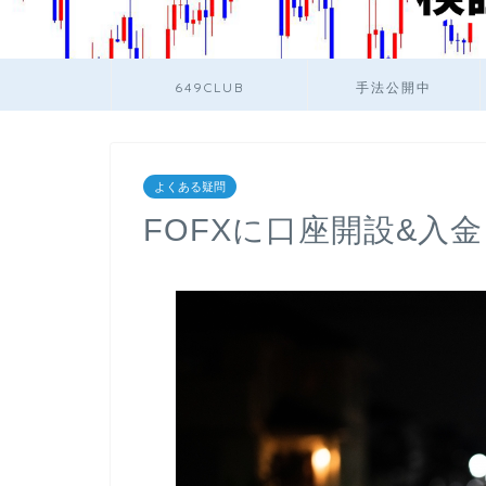
649CLUB
手法公開中
よくある疑問
FOFXに口座開設&入