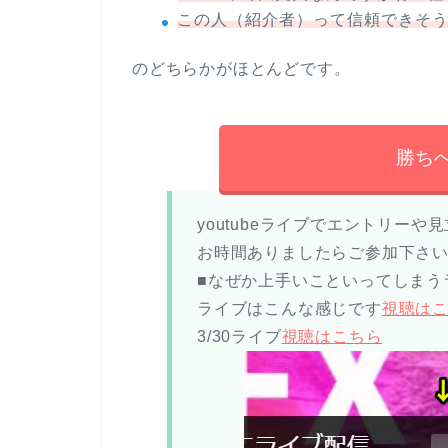
この人（紹介者）って信頼できそ
のどちらかがほとんどです。
勝ち
youtubeライブでエントリー
お時間ありましたらご参加下さ
■なぜか上手いこといってしまう
ライブはこんな感じです
視聴は
3/30ライブ
視聴はこちら