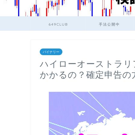
649CLUB
手法公開中
バイナリー
ハイローオーストラリ
かかるの？確定申告の