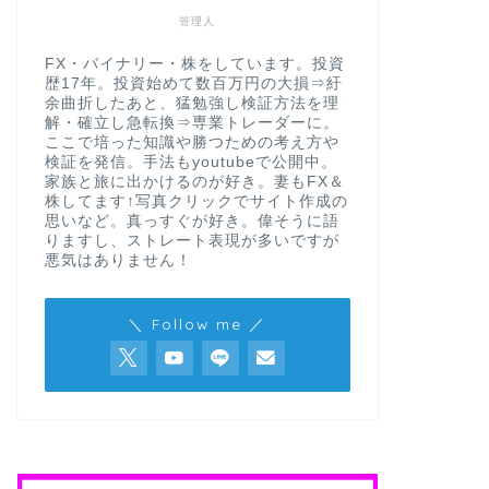
管理人
FX・バイナリー・株をしています。投資
歴17年。投資始めて数百万円の大損⇒紆
余曲折したあと、猛勉強し検証方法を理
解・確立し急転換⇒専業トレーダーに。
ここで培った知識や勝つための考え方や
検証を発信。手法もyoutubeで公開中。
家族と旅に出かけるのが好き。妻もFX＆
株してます↑写真クリックでサイト作成の
思いなど。真っすぐが好き。偉そうに語
りますし、ストレート表現が多いですが
悪気はありません！
＼ Follow me ／